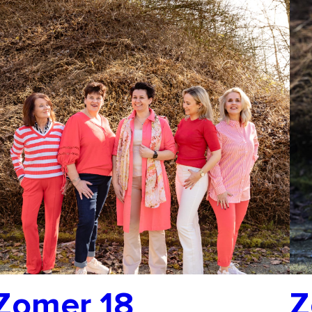
Zomer 18
Z