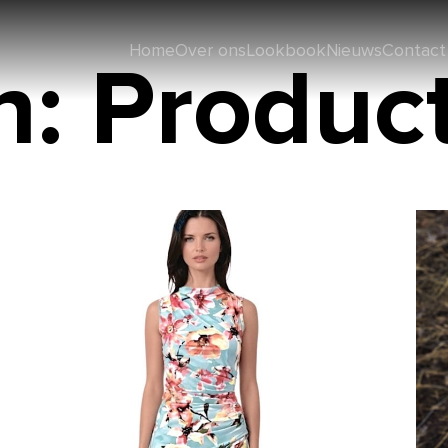
Home
Over ons
Lookbook
Nieuws
Contact
n:
Produc