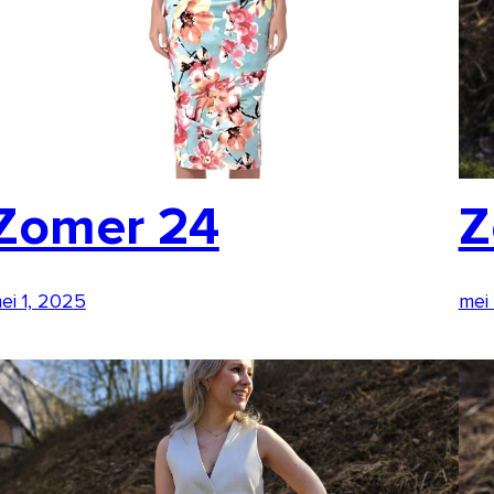
Zomer 24
Z
ei 1, 2025
mei