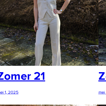
Zomer 21
Z
ei 1, 2025
mei