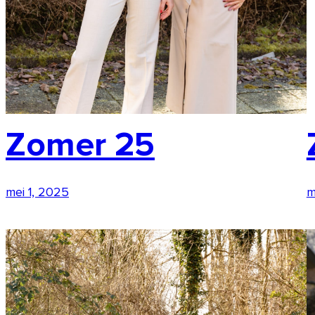
Zomer 25
mei 1, 2025
m