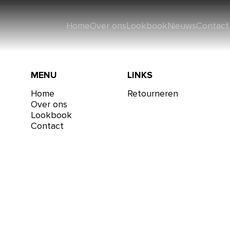
Home
Over ons
Lookbook
Nieuws
Contact
MENU
LINKS
Home
Retourneren
Over ons
Lookbook
Contact