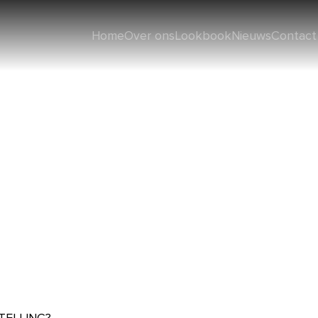
Home
Over ons
Lookbook
Nieuws
Contact
 voorwaarden